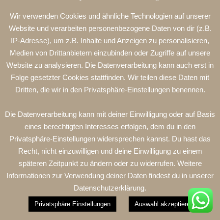
Wir verwenden Cookies und ähnliche Technologien auf unserer
Website und verarbeiten personenbezogene Daten von dir (z.B.
IP-Adresse), um z.B. Inhalte und Anzeigen zu personalisieren,
Medien von Drittanbietern einzubinden oder Zugriffe auf unsere
Website zu analysieren. Die Datenverarbeitung kann auch erst in
Folge gesetzter Cookies stattfinden. Wir teilen diese Daten mit
Dritten, die wir in den Privatsphäre-Einstellungen benennen.
Die Datenverarbeitung kann mit deiner Einwilligung oder auf Basis
eines berechtigten Interesses erfolgen, dem du in den
Privatsphäre-Einstellungen widersprechen kannst. Du hast das
Recht, nicht einzuwilligen und deine Einwilligung zu einem
späteren Zeitpunkt zu ändern oder zu widerrufen. Weitere
IMPRESSUM
AGB UND DATENSCHUTZ
KONTAKT
Informationen zur Verwendung deiner Daten findest du in unserer
Datenschutzerklärung.
Hestia | Entwickelt von
ThemeIsle
Privatsphäre Einstellungen
Auswahl akzeptieren