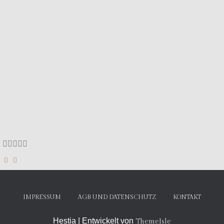





IMPRESSUM
AGB UND DATENSCHUTZ
KONTAKT
Hestia | Entwickelt von
ThemeIsle