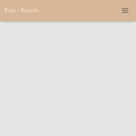
Foto - Kreativ
N
A
V
I
G
A
T
I
O
N
U
M
S
C
H
A
L
T
E
N