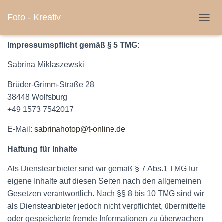
Foto - Kreativ
Impressum
N
A
V
Impressumspflicht gemäß § 5 TMG:
I
G
Sabrina
Miklaszewsk
i
A
T
Brüder-Grimm-Straße 28
I
38448 Wolfsburg
O
+49 1573 7542017
N
U
E-Mail:
sabrinahotop@t-online.de
M
S
C
Haftung für Inhalte
H
A
Als Diensteanbieter sind wir gemäß § 7 Abs.1 TMG für
L
eigene Inhalte auf diesen Seiten nach den allgemeinen
T
Gesetzen verantwortlich. Nach §§ 8 bis 10 TMG sind wir
E
N
als Diensteanbieter jedoch nicht verpflichtet, übermittelte
oder gespeicherte fremde Informationen zu überwachen