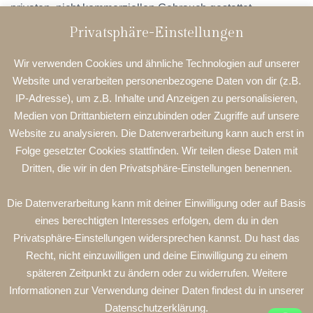
privaten, nicht kommerziellen Gebrauch gestattet.
Privatsphäre-Einstellungen
Soweit die Inhalte auf dieser Seite nicht vom Betreiber
erstellt wurden, werden die Urheberrechte Dritter beachtet.
Wir verwenden Cookies und ähnliche Technologien auf unserer
Insbesondere werden Inhalte Dritter als solche
Website und verarbeiten personenbezogene Daten von dir (z.B.
gekennzeichnet. Sollten Sie trotzdem auf eine
IP-Adresse), um z.B. Inhalte und Anzeigen zu personalisieren,
Urheberrechtsverletzung aufmerksam werden, bitten wir
Medien von Drittanbietern einzubinden oder Zugriffe auf unsere
um einen entsprechenden Hinweis. Bei Bekanntwerden
Website zu analysieren. Die Datenverarbeitung kann auch erst in
von Rechtsverletzungen werden wir derartige Inhalte
Folge gesetzter Cookies stattfinden. Wir teilen diese Daten mit
umgehend entfernen.
Dritten, die wir in den Privatsphäre-Einstellungen benennen.
Inhaltlich Verantwortlicher gemäß § 55 Absatz 2
Die Datenverarbeitung kann mit deiner Einwilligung oder auf Basis
des
Rundfunkstaatsvertrages (RStV)
ist: siehe oben
eines berechtigten Interesses erfolgen, dem du in den
Copyright © Sabrina
Miklaszewski
Privatsphäre-Einstellungen widersprechen kannst. Du hast das
Recht, nicht einzuwilligen und deine Einwilligung zu einem
späteren Zeitpunkt zu ändern oder zu widerrufen. Weitere
IMPRESSUM
AGB UND DATENSCHUTZ
KONTAKT
Informationen zur Verwendung deiner Daten findest du in unserer
Datenschutzerklärung.